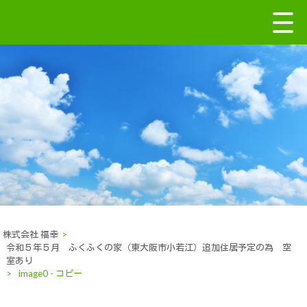
株式会社 福幸
>
令和５年５月 ふくふくの家（東大阪市小若江）追加住居予定の為 空
室あり
>
image0 - コピー